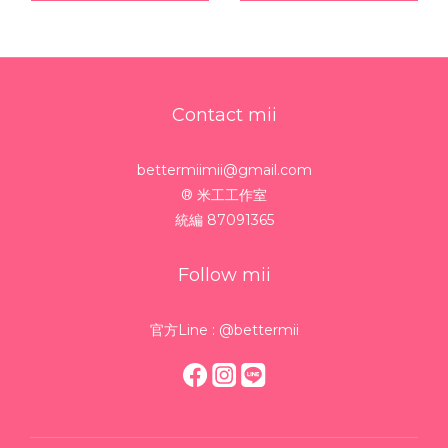
Contact mii
bettermiimii@gmail.com
® 米工工作室
統編 87091365
Follow mii
官方Line : @bettermii