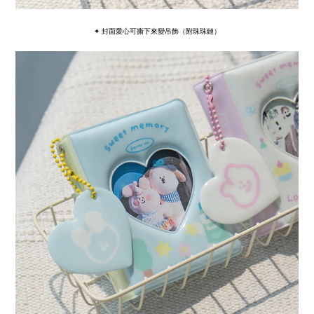
✦ 封面愛心可撕下來變吊飾（附珠珠鏈）