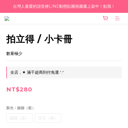
台灣人最愛的諧音梗LINE動態貼圖熱騰騰上架中！點我！
單筆滿千！超商到付免運 ♥︎
單筆滿千！超商到付免運 ♥︎
拍立得 / 小卡冊
數量極少
全店，✷ 滿千超商到付免運.ᐟ.ᐟ
NT$280
顏色
: 蹦蹦（藍）
蹦蹦（藍）
莎莎（粉）