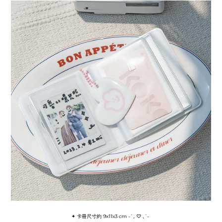
✦ 卡冊
尺寸約 9x11x3 cm ˗ˋˏ ♡ ˎˊ˗