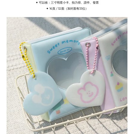
✦ 可以收：三寸明星小卡、拍力得、證件、發票
✦ 16頁 / 32面（加封面有33位）