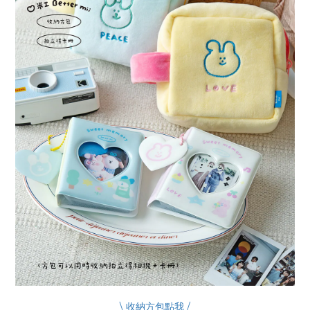
\
收納方包點我
/