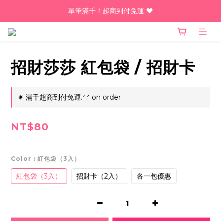
單筆滿千！超商到付免運 ♥︎
單筆滿千！超商到付免運 ♥︎
台灣人最愛的諧音梗LINE動態貼圖熱騰騰上架中！點我！
單筆滿千！超商到付免運 ♥︎
招財莎莎 紅包袋 / 招財卡
✷ 滿千超商到付免運.ᐟ.ᐟ on order
NT$80
Color
: 紅包袋（3入）
紅包袋（3入）
招財卡（2入）
各一包優惠