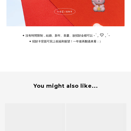
˗ˋˏ ♡ ˎˊ˗
✦ 沒有時間限制，結婚、新年、喜慶、放招財金都可以
✦ 招財卡背面可寫上祝福和願望！一年後再翻過來看：）
You might also like...